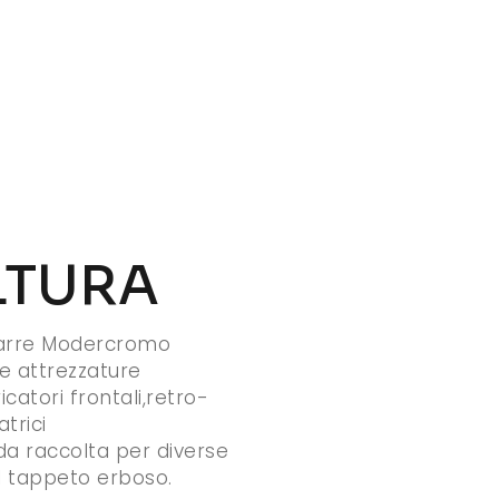
LTURA
 barre Modercromo
e attrezzature
icatori frontali,retro-
trici
a raccolta per diverse
l tappeto erboso.