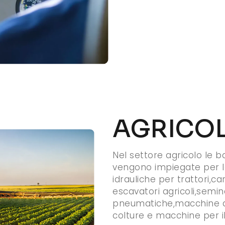
AGRICO
Nel settore agricolo le
vengono impiegate per l
idrauliche per trattori,car
escavatori agricoli,semina
pneumatiche,macchine d
colture e macchine per i